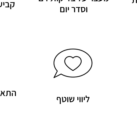
קביע
וסדר יום
התאמ
ליווי שוטף