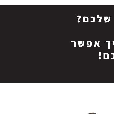
שלכם?
יך אפשר
ם!