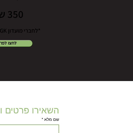
350 ש"ח
*לחברי מועדון GK - רק 290 ש"ח
לחצו לפר
השאירו פרטים ו
שם מלא
*