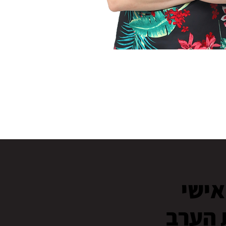
אישי
 הערב