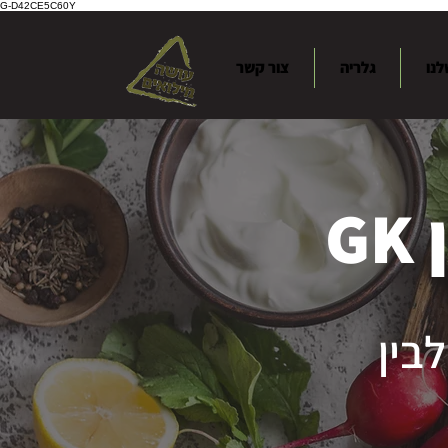
G-D42CE5C60Y
לנו
גלריה
צור קשר
G
לבין