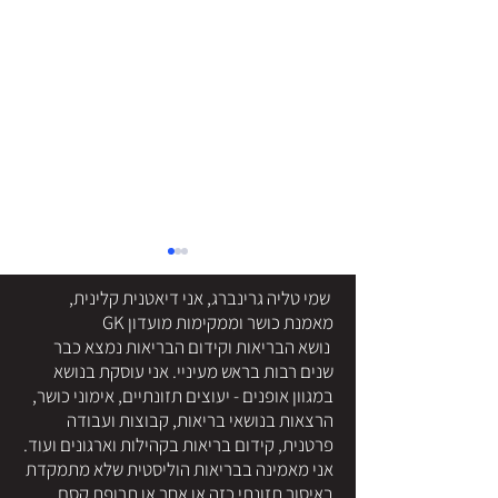
שמי טליה גרינברג, אני דיאטנית קלינית,
מאמנת כושר וממקימות מועדון GK
נושא הבריאות וקידום הבריאות נמצא כבר
שנים רבות בראש מעיניי. אני עוסקת בנושא
במגוון אופנים - יעוצים תזונתיים, אימוני כושר,
הרצאות בנושאי בריאות, קבוצות ועבודה
הסוד הבריאותי שמתחיל
פרטנית, קידום בריאות בקהילות וארגונים ועוד.
כשאתם מפסיקים לאכול
אני מאמינה בבריאות הוליסטית שלא מתמקדת
באיסור תזונתי כזה או אחר או תרופת קסם