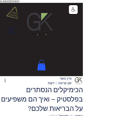
G-D42CE5C60Y
גרין כושר
זמן קריאה 2 דקות
הכימיקלים הנסתרים
בפלסטיק – ואיך הם משפיעים
על הבריאות שלכם?
עודכן:
15 בדצמ׳ 2024